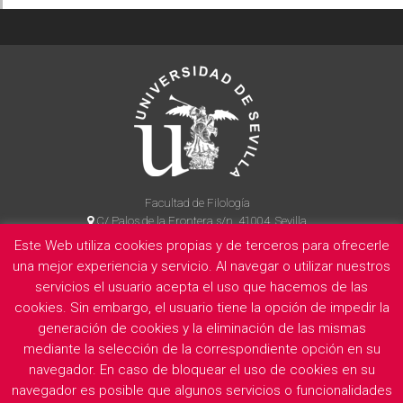
Facultad de Filología
C/ Palos de la Frontera s/n, 41004, Sevilla
954 55 14 90
Este Web utiliza cookies propias y de terceros para ofrecerle
una mejor experiencia y servicio. Al navegar o utilizar nuestros
servicios el usuario acepta el uso que hacemos de las
cookies. Sin embargo, el usuario tiene la opción de impedir la
La Facultad
Información legal
Politica de privacidad
Cookies
generación de cookies y la eliminación de las mismas
E
mediante la selección de la correspondiente opción en su
navegador. En caso de bloquear el uso de cookies en su
navegador es posible que algunos servicios o funcionalidades