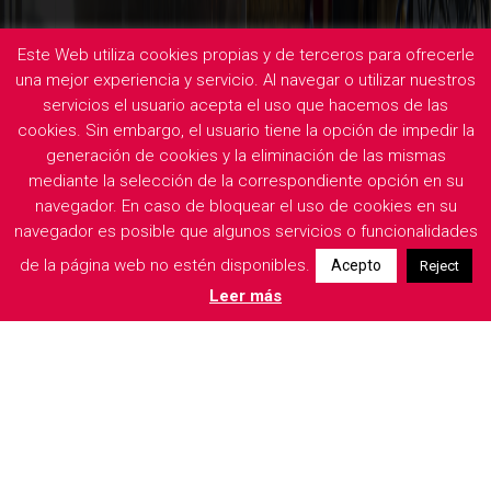
Este Web utiliza cookies propias y de terceros para ofrecerle
una mejor experiencia y servicio. Al navegar o utilizar nuestros
servicios el usuario acepta el uso que hacemos de las
cookies. Sin embargo, el usuario tiene la opción de impedir la
generación de cookies y la eliminación de las mismas
mediante la selección de la correspondiente opción en su
navegador. En caso de bloquear el uso de cookies en su
navegador es posible que algunos servicios o funcionalidades
de la página web no estén disponibles.
Acepto
Reject
Leer más