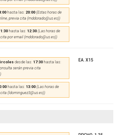
8:00
hasta las:
20:00
(Estas horas de
nline, previa cita (mddorado@us.es))
11:30
hasta las:
12:30
(Las horas de
 cita por email (mddorado@us.es))
EA. X15
ércoles
desde las:
17:30
hasta las:
onsulta serán previa cita
)
0:00
hasta las:
13:00
(Las horas de
 cita (ldominguez3@us.es))