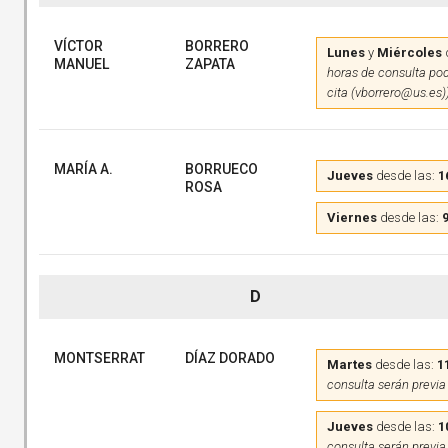
VÍCTOR
BORRERO
Lunes
y
Miércoles
MANUEL
ZAPATA
horas de consulta pod
cita (vborrero@us.es)
MARÍA A.
BORRUECO
Jueves
desde las:
1
ROSA
Viernes
desde las:
9
D
MONTSERRAT
DÍAZ DORADO
Martes
desde las:
1
consulta serán previa
Jueves
desde las:
1
consulta serán previa