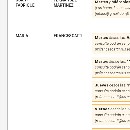
JUAN-
FERNÁNDEZ
Martes
y
Miércole
FADRIQUE
MARTÍNEZ
(Las horas de consulta
(jufadri@gmail.com))
MARIA
FRANCESCATTI
Martes
desde las:
9
consulta podrán ser pr
(mfrancescatti@us.es
Martes
desde las:
1
consulta podrán ser pr
(mfrancescatti@us.es
Jueves
desde las:
1
consulta podrán ser pr
(mfrancescatti@us.es
Viernes
desde las:
9
consulta podrán ser pr
(mfrancescatti@us.es