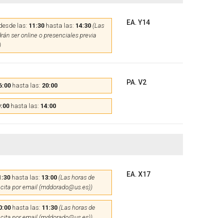
EA. Y14
desde las:
11:30
hasta las:
14:30
(Las
rán ser online o presenciales previa
)
PA. V2
6:00
hasta las:
20:00
:00
hasta las:
14:00
EA. X17
1:30
hasta las:
13:00
(Las horas de
 cita por email (mddorado@us.es))
0:00
hasta las:
11:30
(Las horas de
 cita por email (mddorado@us.es))