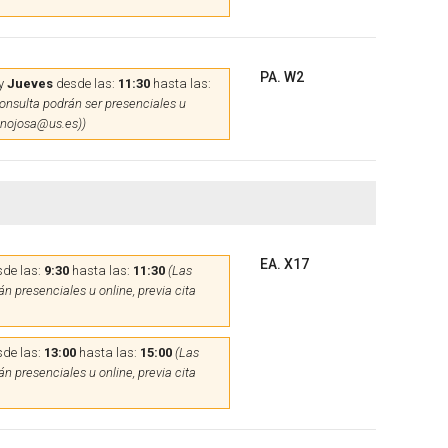
PA. W2
y
Jueves
desde las:
11:30
hasta las:
onsulta podrán ser presenciales u
hinojosa@us.es))
EA. X17
de las:
9:30
hasta las:
11:30
(Las
n presenciales u online, previa cita
de las:
13:00
hasta las:
15:00
(Las
n presenciales u online, previa cita