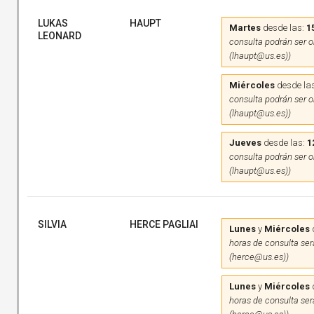
LUKAS
HAUPT
Martes
desde las:
1
LEONARD
consulta podrán ser on
(lhaupt@us.es))
Miércoles
desde la
consulta podrán ser on
(lhaupt@us.es))
Jueves
desde las:
1
consulta podrán ser on
(lhaupt@us.es))
SILVIA
HERCE PAGLIAI
Lunes
y
Miércoles
horas de consulta será
(herce@us.es))
Lunes
y
Miércoles
horas de consulta será