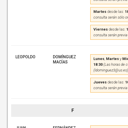
Martes
desde las:
1
consulta serán sólo o
Viernes
desde las:
consulta serán previa
LEOPOLDO
DOMÍNGUEZ
Lunes
,
Martes
y
Mi
MACÍAS
18:30
(Las horas de c
(ldominguez3@us.es)
Jueves
desde las:
1
consulta serán previa
F