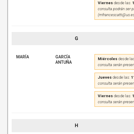
Viernes
desde las:
consulta podrán ser pr
(mfrancescatti@us.es
G
MARÍA
GARCÍA
Miércoles
desde la
ANTUÑA
consulta serán presen
Jueves
desde las:
1
consulta serán presen
Viernes
desde las:
consulta serán presen
H