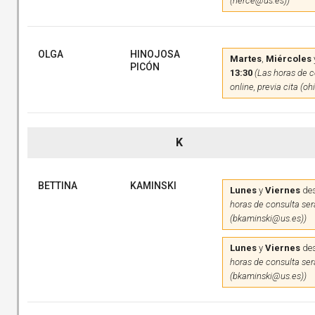
(herce@us.es))
OLGA
HINOJOSA
Martes
,
Miércoles
PICÓN
13:30
(Las horas de c
online, previa cita (o
K
BETTINA
KAMINSKI
Lunes
y
Viernes
des
horas de consulta será
(bkaminski@us.es))
Lunes
y
Viernes
des
horas de consulta será
(bkaminski@us.es))