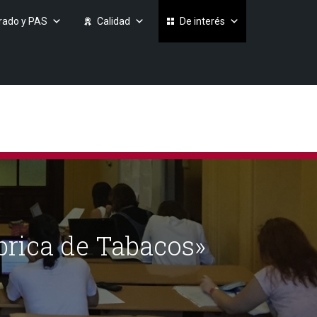
rado y PAS
Calidad
De interés
brica de Tabacos»