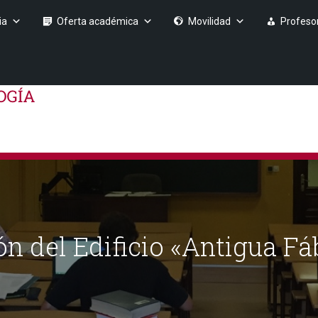
ia
Oferta académica
Movilidad
Profeso
n del Edificio «Antigua Fá