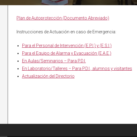
Plan de Autoprotección (Documento Abreviado)
Instrucciones de Actuación en caso de Emergencia:
Para el Personal de Intervención (E.P.I.) y (E.S.I.)
Para el Equipo de Alarma y Evacuación (E.A.E.)
En Aulas/Seminarios – Para P.D.I.
En Laboratorio/Talleres – Para P.D.I., alumnos y visitantes
Actualización del Directorio