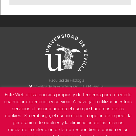
Facultad de Filología
C/ Palos de la Frontera s/n, 41004, Sevilla
954 55 14 90
Este Web utiliza cookies propias y de terceros para ofrecerle
una mejor experiencia y servicio. Al navegar o utilizar nuestros
servicios el usuario acepta el uso que hacemos de las
cookies. Sin embargo, el usuario tiene la opción de impedir la
La Facultad
Información legal
Politica de privacidad
Cookies
generación de cookies y la eliminación de las mismas
E
mediante la selección de la correspondiente opción en su