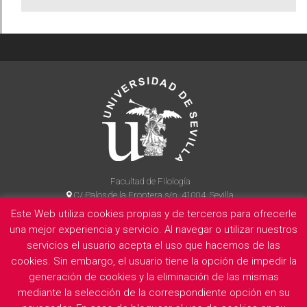
Facultad de Filología
C/ Palos de la Frontera s/n, 41004, Sevilla
954 55 14 90
Este Web utiliza cookies propias y de terceros para ofrecerle
una mejor experiencia y servicio. Al navegar o utilizar nuestros
servicios el usuario acepta el uso que hacemos de las
cookies. Sin embargo, el usuario tiene la opción de impedir la
La Facultad
Información legal
Politica de privacidad
Cookies
generación de cookies y la eliminación de las mismas
E
mediante la selección de la correspondiente opción en su