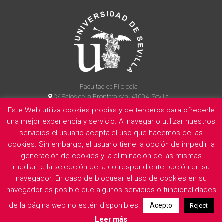
Facultad de Filología
C/ Palos de la Frontera s/n, 41004, Sevilla
954 55 14 90
Este Web utiliza cookies propias y de terceros para ofrecerle
una mejor experiencia y servicio. Al navegar o utilizar nuestros
servicios el usuario acepta el uso que hacemos de las
cookies. Sin embargo, el usuario tiene la opción de impedir la
La Facultad
Información legal
Politica de privacidad
Cookies
generación de cookies y la eliminación de las mismas
E
mediante la selección de la correspondiente opción en su
navegador. En caso de bloquear el uso de cookies en su
navegador es posible que algunos servicios o funcionalidades
de la página web no estén disponibles.
Acepto
Reject
Leer más