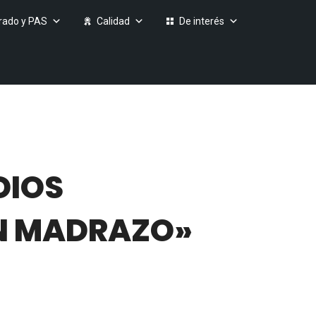
rado y PAS
Calidad
De interés
DIOS
N MADRAZO»