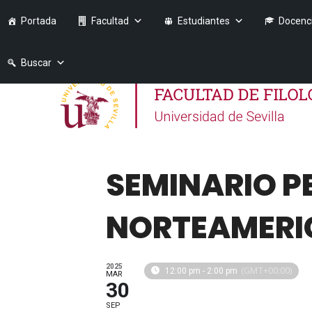
Portada
Facultad
Estudiantes
Docenc
Buscar
SEMINARIO P
NORTEAMERI
2025
(GMT+00:00)
12:00 pm - 2:00 pm
MAR
30
SEP