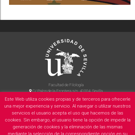
Facultad de Filología
C/ Palos de la Frontera s/n, 41004, Sevilla
954 55 14 90
Este Web utiliza cookies propias y de terceros para ofrecerle
una mejor experiencia y servicio. Al navegar o utilizar nuestros
servicios el usuario acepta el uso que hacemos de las
cookies. Sin embargo, el usuario tiene la opción de impedir la
La Facultad
Información legal
Politica de privacidad
Cookies
generación de cookies y la eliminación de las mismas
E
mediante la selección de la correspondiente opción en su