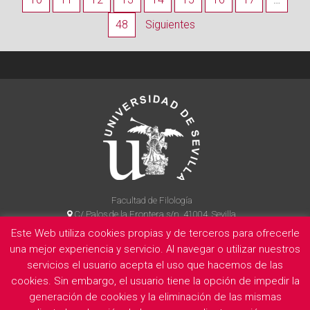
48
Siguientes
Facultad de Filología
C/ Palos de la Frontera s/n, 41004, Sevilla
954 55 14 90
Este Web utiliza cookies propias y de terceros para ofrecerle
una mejor experiencia y servicio. Al navegar o utilizar nuestros
servicios el usuario acepta el uso que hacemos de las
cookies. Sin embargo, el usuario tiene la opción de impedir la
La Facultad
Información legal
Politica de privacidad
Cookies
generación de cookies y la eliminación de las mismas
E