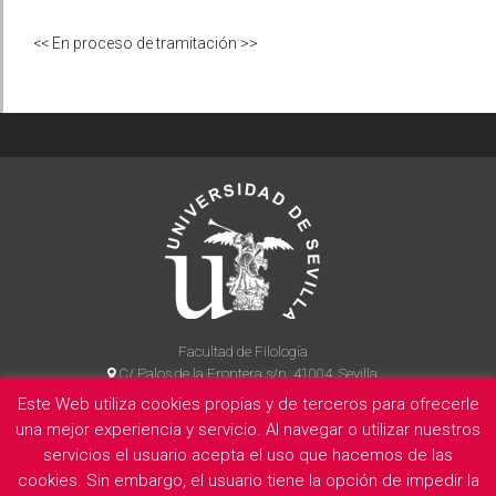
<< En proceso de tramitación >>
Facultad de Filología
C/ Palos de la Frontera s/n, 41004, Sevilla
954 55 14 90
Este Web utiliza cookies propias y de terceros para ofrecerle
una mejor experiencia y servicio. Al navegar o utilizar nuestros
servicios el usuario acepta el uso que hacemos de las
cookies. Sin embargo, el usuario tiene la opción de impedir la
La Facultad
Información legal
Politica de privacidad
Cookies