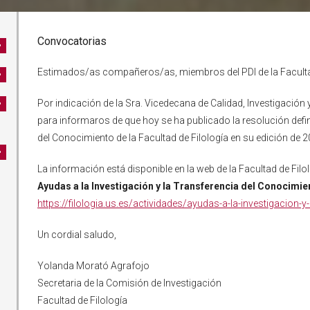
Convocatorias
Estimados/as compañeros/as, miembros del PDI de la Facultad
Por indicación de la Sra. Vicedecana de Calidad, Investigación 
para informaros de que hoy se ha publicado la resolución defini
del Conocimiento de la Facultad de Filología en su edición de 2
La información está disponible en la web de la Facultad de Filol
Ayudas a la Investigación y la Transferencia del Conocimien
https://filologia.us.es/actividades/ayudas-a-la-investigacion-
Un cordial saludo,
Yolanda Morató Agrafojo
Secretaria de la Comisión de Investigación
Facultad de Filología