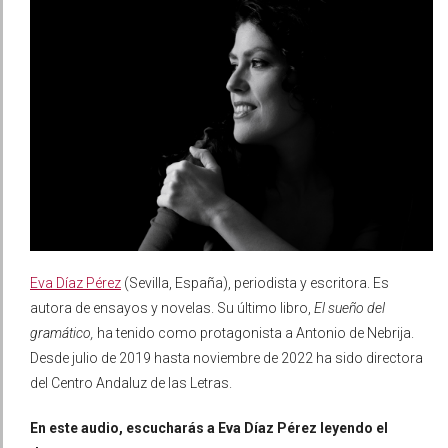
Eva Díaz Pérez
(Sevilla, España), periodista y escritora. Es
autora de ensayos y novelas. Su último libro,
El sueño del
gramático,
ha tenido como protagonista a Antonio de Nebrija.
Desde julio de 2019 hasta noviembre de 2022 ha sido directora
del Centro Andaluz de las Letras​​.
En este audio, escucharás a Eva Díaz Pérez leyendo el