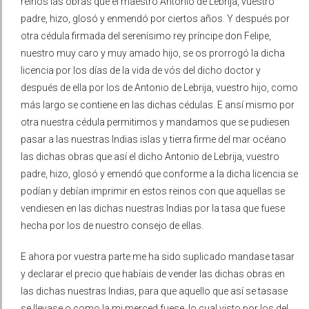
reinos las obras que el maestro Antonio de Lebrija, vuestro
padre, hizo, glosó y enmendó por ciertos años. Y después por
otra cédula firmada del serenísimo rey príncipe don Felipe,
nuestro muy caro y muy amado hijo, se os prorrogó la dicha
licencia por los días de la vida de vós del dicho doctor y
después de ella por los de Antonio de Lebrija, vuestro hijo, como
más largo se contiene en las dichas cédulas. E ansí mismo por
otra nuestra cédula permitimos y mandamos que se pudiesen
pasar a las nuestras Indias islas y tierra firme del mar océano
las dichas obras que así el dicho Antonio de Lebrija, vuestro
padre, hizo, glosó y emendó que conforme a la dicha licencia se
podían y debían imprimir en estos reinos con que aquellas se
vendiesen en las dichas nuestras Indias por la tasa que fuese
hecha por los de nuestro consejo de ellas.
E ahora por vuestra parte me ha sido suplicado mandase tasar
y declarar el precio que habíais de vender las dichas obras en
las dichas nuestras Indias, para que aquello que así se tasase
se llevase o como la mi merced fuese, lo cual visto por los del