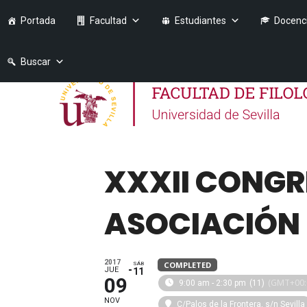
Portada
Facultad
Estudiantes
Docenc
Buscar
XXXII CONGR
ASOCIACIÓN 
2017
COMPLETED
SÁB
JUE
11
09
(GMT+00:
9:00 am - 2:30 pm
(11)
NOV
C/Palos de la Frontera, s/n Sevilla