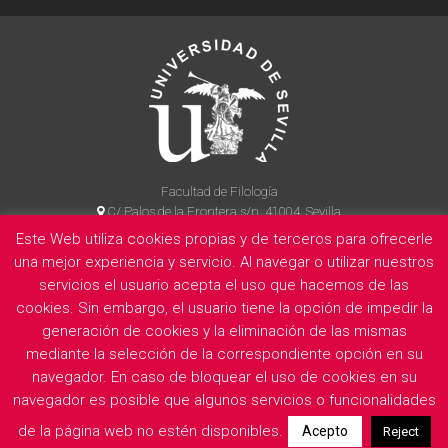
Facultad de Filología
C/ Palos de la Frontera s/n, 41004, Sevilla
954 55 14 90
Este Web utiliza cookies propias y de terceros para ofrecerle
una mejor experiencia y servicio. Al navegar o utilizar nuestros
servicios el usuario acepta el uso que hacemos de las
cookies. Sin embargo, el usuario tiene la opción de impedir la
La Facultad
Información legal
Politica de privacidad
Cookies
generación de cookies y la eliminación de las mismas
E
mediante la selección de la correspondiente opción en su
navegador. En caso de bloquear el uso de cookies en su
navegador es posible que algunos servicios o funcionalidades
de la página web no estén disponibles.
Acepto
Reject