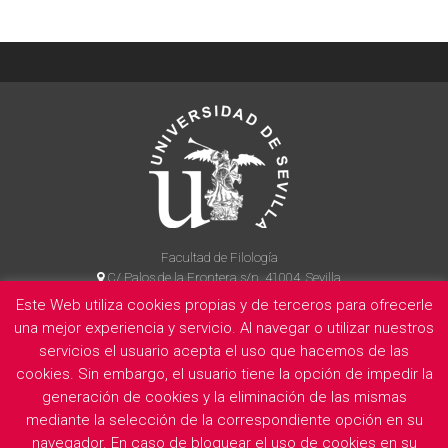
Facultad de Filología
C/ Palos de la Frontera s/n, 41004, Sevilla
954 55 14 90
Este Web utiliza cookies propias y de terceros para ofrecerle
una mejor experiencia y servicio. Al navegar o utilizar nuestros
servicios el usuario acepta el uso que hacemos de las
cookies. Sin embargo, el usuario tiene la opción de impedir la
La Facultad
Información legal
Politica de privacidad
Cookies
generación de cookies y la eliminación de las mismas
E
mediante la selección de la correspondiente opción en su
navegador. En caso de bloquear el uso de cookies en su