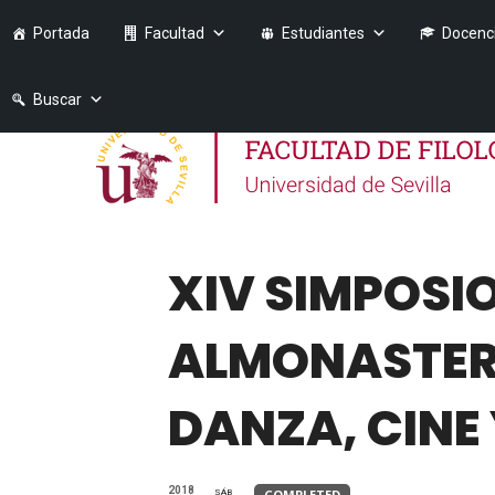
Portada
Facultad
Estudiantes
Docenc
Buscar
XIV SIMPOSI
ALMONASTER L
DANZA, CINE 
2018
COMPLETED
SÁB