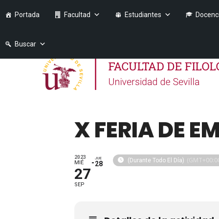
Portada
Facultad
Estudiantes
Docenc
Buscar
X FERIA DE E
2023
JUE
(GMT+00:0
(Durante Todo El Día)
MIÉ
28
27
SEP