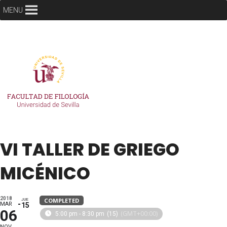
MENU
VI TALLER DE GRIEGO
MICÉNICO
2018
COMPLETED
JUE
MAR
15
06
(GMT+00:00)
5:00 pm - 8:30 pm
(15)
NOV