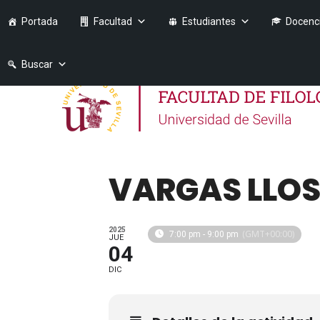
Portada
Facultad
Estudiantes
Docenc
Buscar
VARGAS LLOS
2025
(GMT+00:00)
7:00 pm - 9:00 pm
JUE
04
DIC