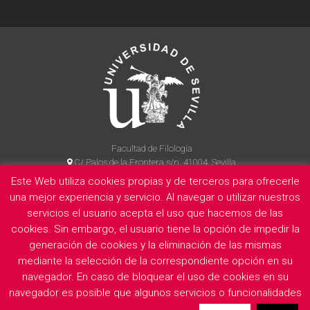
Facultad de Filología
C/ Palos de la Frontera s/n, 41004, Sevilla
954 55 14 90
Este Web utiliza cookies propias y de terceros para ofrecerle
una mejor experiencia y servicio. Al navegar o utilizar nuestros
servicios el usuario acepta el uso que hacemos de las
cookies. Sin embargo, el usuario tiene la opción de impedir la
La Facultad
Información legal
Politica de privacidad
Cookies
generación de cookies y la eliminación de las mismas
E
mediante la selección de la correspondiente opción en su
navegador. En caso de bloquear el uso de cookies en su
navegador es posible que algunos servicios o funcionalidades