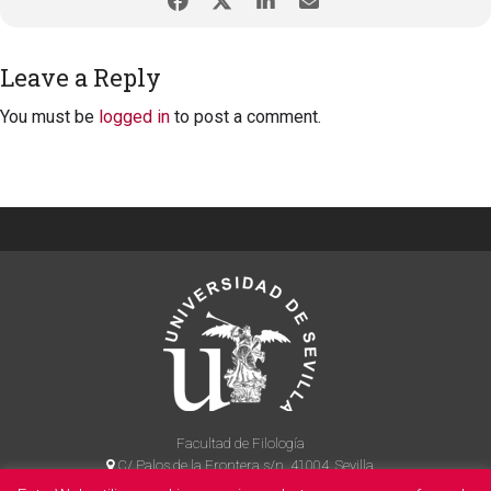
Leave a Reply
You must be
logged in
to post a comment.
Facultad de Filología
C/ Palos de la Frontera s/n, 41004, Sevilla
954 55 14 90