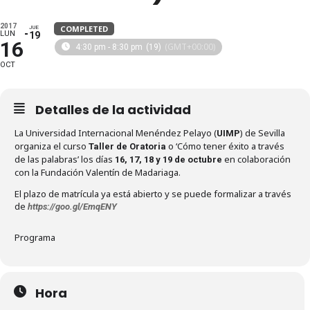
2017
COMPLETED
JUE
LUN
19
16
(GMT+00:00)
4:30 pm - 8:30 pm
(19)
Organizador/a
Fundación Valentín de Madariaga-UIMP
OCT
Detalles de la actividad
La Universidad Internacional Menéndez Pelayo (
) de Sevilla
UIMP
organiza el curso
o ‘Cómo tener éxito a través
Taller de Oratoria
de las palabras’ los días
en colaboración
16, 17, 18 y 19 de octubre
con la Fundación Valentín de Madariaga.
El plazo de matrícula ya está abierto y se puede formalizar a través
de
https://goo.gl/EmqENY
Programa
Hora