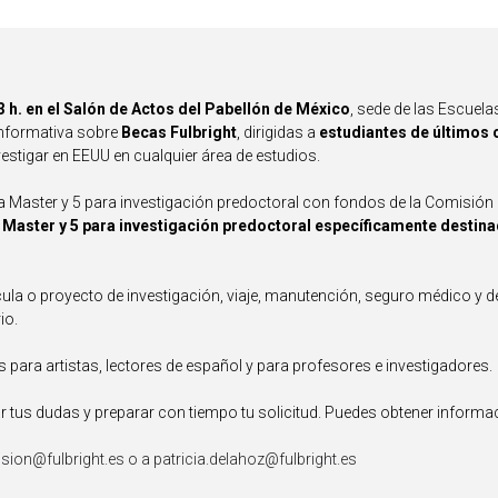
3 h. en el Salón de Actos del Pabellón de México
, sede de las Escuel
informativa sobre
Becas Fulbright
, dirigidas a
estudiantes de últimos 
vestigar en EEUU en cualquier área de estudios.
Master y 5 para investigación predoctoral con fondos de la Comisión F
 Master y 5 para investigación predoctoral específicamente destina
ula o proyecto de investigación, viaje, manutención, seguro médico y d
io.
para artistas, lectores de español y para profesores e investigadores.
 tus dudas y preparar con tiempo tu solicitud. Puedes obtener informa
ision@fulbright.es o a patricia.delahoz@fulbright.es