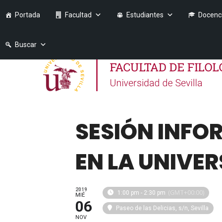
Portada
Facultad
Estudiantes
Docenc
Buscar
SESIÓN INFO
EN LA UNIVER
2019
(GMT+00:00)
1:00 pm - 2:30 pm
MIÉ
06
Paseo de las Delicias, s/n, Sevilla
NOV