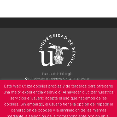
Facultad de Filología
C/ Palos de la Frontera s/n, 41004, Sevilla
954 55 14 90
Este Web utiliza cookies propias y de terceros para ofrecerle
una mejor experiencia y servicio. Al navegar o utilizar nuestros
servicios el usuario acepta el uso que hacemos de las
cookies. Sin embargo, el usuario tiene la opción de impedir la
La Facultad
Información legal
Politica de privacidad
Cookies
generación de cookies y la eliminación de las mismas
E
mediante la selección de la correspondiente opción en su