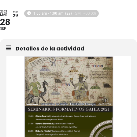
2021
MIÉ
(GMT+00:00)
1:00 am - 1:00 am
(29)
MAR
29
28
SEP
Detalles de la actividad