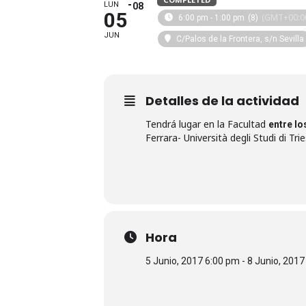
LUN
08
05
(GMT+00:0
6:00 pm - 1:00 pm
(8)
JUN
C/Palos de la Frontera, s/n Sevilla
Detalles de la actividad
Tendrá lugar en la Facultad
entre lo
Ferrara- Università degli Studi di Tri
Hora
5 Junio, 2017 6:00 pm - 8 Junio, 201