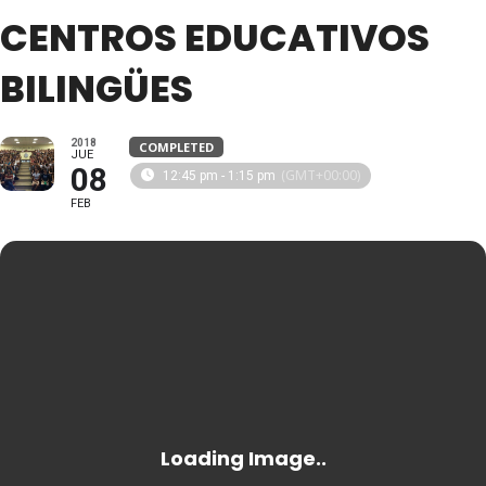
CENTROS EDUCATIVOS
BILINGÜES
2018
COMPLETED
JUE
08
(GMT+00:00)
12:45 pm - 1:15 pm
FEB