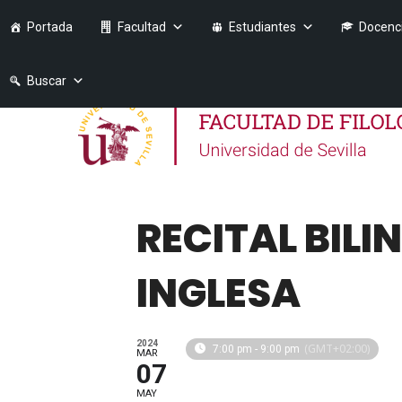
Portada
Facultad
Estudiantes
Docenc
Buscar
RECITAL BILI
INGLESA
2024
(GMT+02:00)
7:00 pm - 9:00 pm
MAR
07
MAY