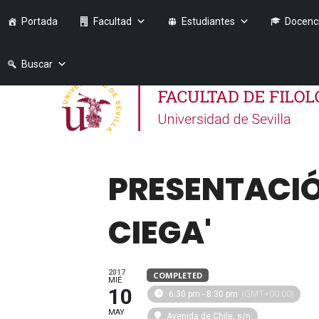
Portada
Facultad
Estudiantes
Docenc
Buscar
PRESENTACIÓN
CIEGA'
2017
COMPLETED
MIÉ
10
(GMT+00:00)
6:30 pm - 8:30 pm
MAY
Avenida de Chile, s/n