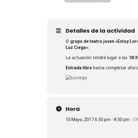
Organizador/a
Grupo de teatro joven "Estoy 
Detalles de la actividad
El
grupo de teatro joven «Estoy Lor
«.
Luz Ciega
La actuación tendrá lugar a las
18:3
hasta completar aforo
Entrada libre
Hora
10 Mayo, 2017 6:30 pm - 8:30 pm
(G