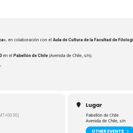
Lorca", en colaboración con el Aula de Cultura de la Facultad de Filología
, en colaboración con el
ca»
Aula de Cultura de la Facultad de Filolog
en el
(Avenida de Chile, s/n).
0
Pabellón de Chile
.
Lugar
Pabellón de Chile
MT+00:00)
Avenida de Chile, s/n
OTHER EVENTS