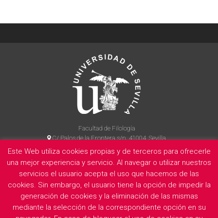
Facultad de Filología
C/ Palos de la Frontera s/n, 41004, Sevilla
954 55 14 90
Este Web utiliza cookies propias y de terceros para ofrecerle
una mejor experiencia y servicio. Al navegar o utilizar nuestros
servicios el usuario acepta el uso que hacemos de las
cookies. Sin embargo, el usuario tiene la opción de impedir la
La Facultad
Información legal
Politica de privacidad
Cookies
generación de cookies y la eliminación de las mismas
E
mediante la selección de la correspondiente opción en su