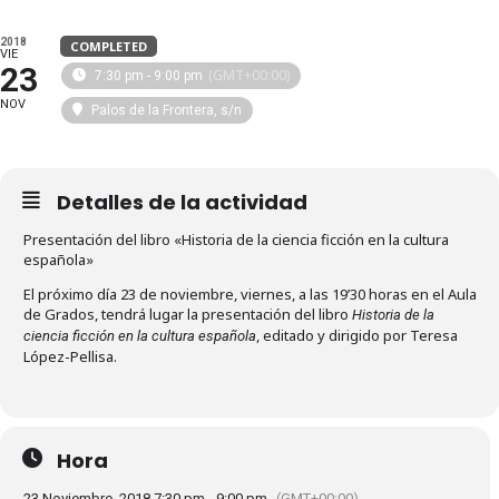
2018
COMPLETED
VIE
23
(GMT+00:00)
7:30 pm - 9:00 pm
NOV
Palos de la Frontera, s/n
Detalles de la actividad
Presentación del libro «Historia de la ciencia ficción en la cultura
española»
El próximo día 23 de noviembre, viernes, a las 19’30 horas en el Aula
de Grados, tendrá lugar la presentación del libro
Historia de la
, editado y dirigido por Teresa
ciencia ficción en la cultura española
López-Pellisa.
Hora
23 Noviembre, 2018 7:30 pm - 9:00 pm
(GMT+00:00)