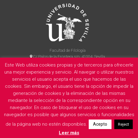
Facultad de Filología
C/ Palos de la Frontera s/n, 41004, Sevilla
954 55 14 90
Este Web utiliza cookies propias y de terceros para ofrecerle
una mejor experiencia y servicio. Al navegar o utilizar nuestros
servicios el usuario acepta el uso que hacemos de las
cookies. Sin embargo, el usuario tiene la opción de impedir la
La Facultad
Información legal
Politica de privacidad
Cookies
generación de cookies y la eliminación de las mismas
E
mediante la selección de la correspondiente opción en su
navegador. En caso de bloquear el uso de cookies en su
navegador es posible que algunos servicios o funcionalidades
de la página web no estén disponibles.
Acepto
Reject
Leer más