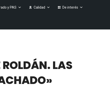
rado y PAS
Calidad
De interés
 ROLDÁN. LAS
 MACHADO»