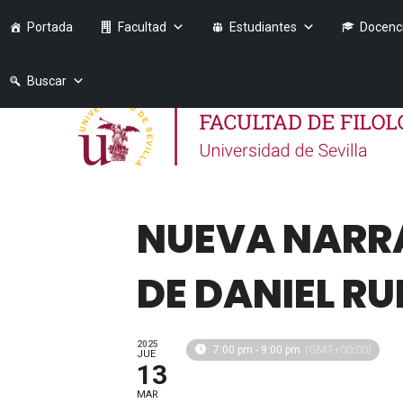
Portada
Facultad
Estudiantes
Docenc
Buscar
NUEVA NARRA
DE DANIEL RU
2025
(GMT+00:00)
7:00 pm - 9:00 pm
JUE
13
MAR