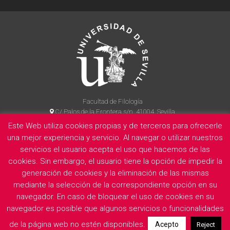
Facultad de Filología
C/ Palos de la Frontera s/n, 41004, Sevilla
954 55 14 90
Este Web utiliza cookies propias y de terceros para ofrecerle
una mejor experiencia y servicio. Al navegar o utilizar nuestros
servicios el usuario acepta el uso que hacemos de las
cookies. Sin embargo, el usuario tiene la opción de impedir la
La Facultad
Información legal
Politica de privacidad
Cookies
generación de cookies y la eliminación de las mismas
E
mediante la selección de la correspondiente opción en su
navegador. En caso de bloquear el uso de cookies en su
navegador es posible que algunos servicios o funcionalidades
de la página web no estén disponibles.
Acepto
Reject