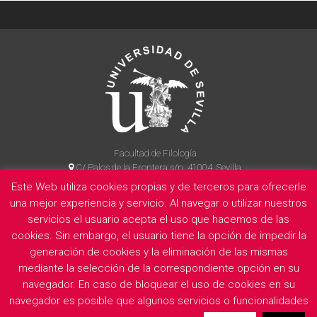
Facultad de Filología
C/ Palos de la Frontera s/n, 41004, Sevilla
954 55 14 90
Este Web utiliza cookies propias y de terceros para ofrecerle
una mejor experiencia y servicio. Al navegar o utilizar nuestros
servicios el usuario acepta el uso que hacemos de las
cookies. Sin embargo, el usuario tiene la opción de impedir la
La Facultad
Información legal
Politica de privacidad
Cookies
generación de cookies y la eliminación de las mismas
E
mediante la selección de la correspondiente opción en su
navegador. En caso de bloquear el uso de cookies en su
navegador es posible que algunos servicios o funcionalidades