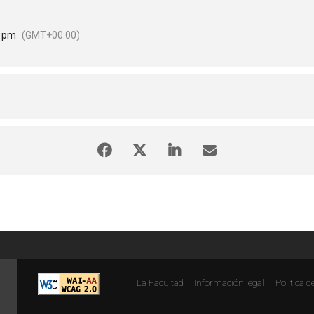
0 pm
(GMT+00:00)
La Facultad
Información legal
Politica d