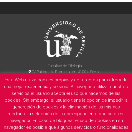
Facultad de Filología
C/ Palos de la Frontera s/n, 41004, Sevilla
954 55 14 90
Este Web utiliza cookies propias y de terceros para ofrecerle
una mejor experiencia y servicio. Al navegar o utilizar nuestros
servicios el usuario acepta el uso que hacemos de las
cookies. Sin embargo, el usuario tiene la opción de impedir la
La Facultad
Información legal
Politica de privacidad
Cookies
generación de cookies y la eliminación de las mismas
E
mediante la selección de la correspondiente opción en su
navegador. En caso de bloquear el uso de cookies en su
navegador es posible que algunos servicios o funcionalidades