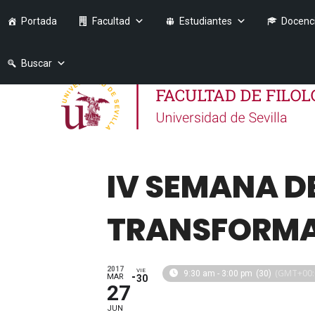
Portada
Facultad
Estudiantes
Docenc
Buscar
IV SEMANA DE
TRANSFORMA
2017
VIE
(GMT+00:
9:30 am - 3:00 pm
(30)
MAR
30
27
JUN