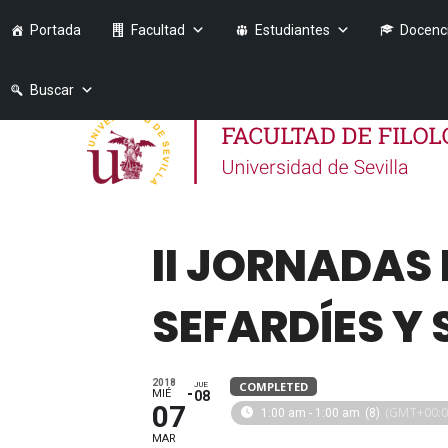
Portada
Facultad
Estudiantes
Docenc
Buscar
II JORNADAS
SEFARDÍES Y 
2018
COMPLETED
JUE
MIÉ
08
07
(GMT+00:0
1:00 am - 1:00 am
(8)
MAR