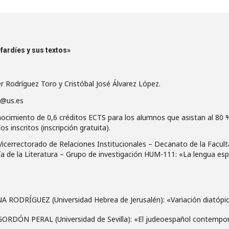
fardíes y sus textos»
ier Rodríguez Toro y Cristóbal José Álvarez López.
ez@us.es
onocimiento de 0,6 créditos ECTS para los alumnos que asistan al 80 
os inscritos (inscripción gratuita).
– Vicerrectorado de Relaciones Institucionales – Decanato de la Facu
ía de la Literatura – Grupo de investigación HUM-111: «La lengua esp
A RODRÍGUEZ (Universidad Hebrea de Jerusalén): «Variación diatópica
 GORDÓN PERAL (Universidad de Sevilla): «El judeoespañol contemporá