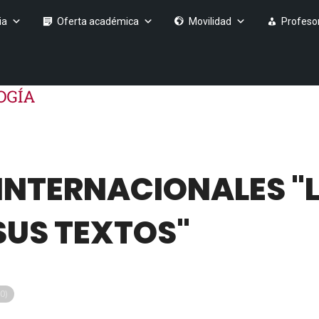
ia
Oferta académica
Movilidad
Profeso
 INTERNACIONALES "
SUS TEXTOS"
0)