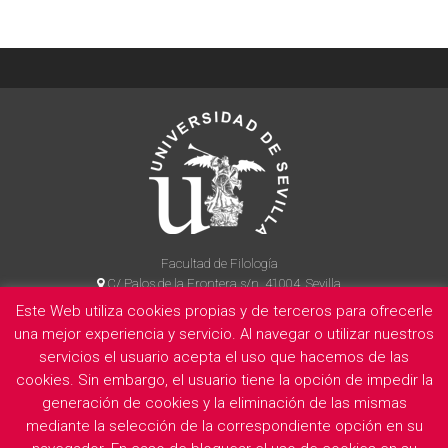
Facultad de Filología
C/ Palos de la Frontera s/n, 41004, Sevilla
954 55 14 90
Este Web utiliza cookies propias y de terceros para ofrecerle
una mejor experiencia y servicio. Al navegar o utilizar nuestros
servicios el usuario acepta el uso que hacemos de las
cookies. Sin embargo, el usuario tiene la opción de impedir la
La Facultad
Información legal
Politica de privacidad
Cookies
generación de cookies y la eliminación de las mismas
E
mediante la selección de la correspondiente opción en su