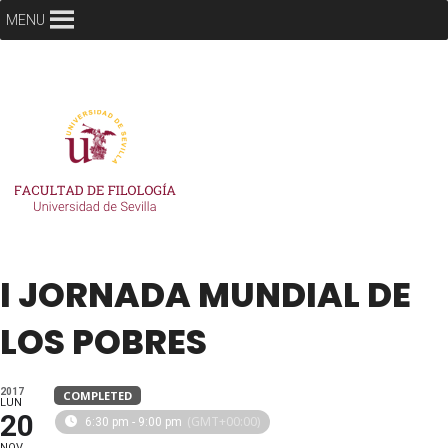
MENU
I JORNADA MUNDIAL DE
LOS POBRES
2017
COMPLETED
LUN
20
(GMT+00:00)
6:30 pm - 9:00 pm
NOV