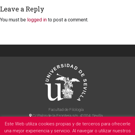
Leave a Reply
You must be
logged in
to post a comment.
Facultad de Filología
C/ Palos de la Frontera s/n, 41004, Sevilla
954 55 14 90
Este Web utiliza cookies propias y de terceros para ofrecerle
una mejor experiencia y servicio. Al navegar o utilizar nuestros