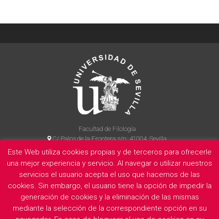
Facultad de Filología
C/ Palos de la Frontera s/n, 41004, Sevilla
954 55 14 90
Este Web utiliza cookies propias y de terceros para ofrecerle
una mejor experiencia y servicio. Al navegar o utilizar nuestros
servicios el usuario acepta el uso que hacemos de las
cookies. Sin embargo, el usuario tiene la opción de impedir la
La Facultad
Información legal
Politica de privacidad
Cookies
generación de cookies y la eliminación de las mismas
E
mediante la selección de la correspondiente opción en su