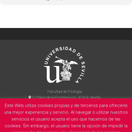
Facultad de Filología
C/ Palos de la Frontera s/n, 41004, Sevilla
954 55 14 90
Este Web utiliza cookies propias y de terceros para ofrecerle
una mejor experiencia y servicio. Al navegar o utilizar nuestros
servicios el usuario acepta el uso que hacemos de las
cookies. Sin embargo, el usuario tiene la opción de impedir la
La Facultad
Información legal
Politica de privacidad
Cookies