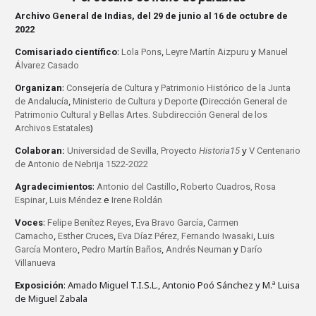
Archivo General de Indias, del 29 de junio al 16 de octubre de
2022
:
,
y
Comisariado científico
Lola Pons
Leyre Martín Aizpuru
Manuel
Álvarez Casado
:
Organizan
Consejería de Cultura y Patrimonio Histórico de la Junta
,
(
de Andalucía
Ministerio de Cultura y Deporte
Dirección General de
Patrimonio Cultural y Bellas Artes.
Subdirección General de los
)
Archivos Estatales
y
Colaboran:
Universidad de Sevilla,
Proyecto
Historia15
V Centenario
de Antonio de Nebrija 1522-2022
:
,
Agradecimientos
Antonio del Castillo
Roberto Cuadros,
Rosa
,
e
Espinar
Luis Méndez
Irene Roldán
:
,
,
Voces
Felipe Benítez Reyes
Eva Bravo García
Carmen
,
,
,
Camacho
Esther Cruces
Eva Díaz Pérez,
Fernando Iwasaki
Luis
,
,
y
García Montero
Pedro Martín Baños
Andrés Neuman
Darío
Villanueva
: Amado Miguel T.I.S.L., Antonio Poó Sánchez y M.ª Luisa
Exposición
de Miguel Zabala