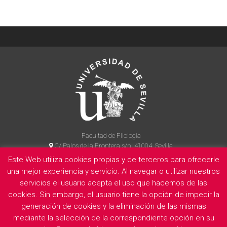
Facultad de Filología
C/ Palos de la Frontera s/n, 41004, Sevilla
954 55 14 90
Este Web utiliza cookies propias y de terceros para ofrecerle
una mejor experiencia y servicio. Al navegar o utilizar nuestros
servicios el usuario acepta el uso que hacemos de las
cookies. Sin embargo, el usuario tiene la opción de impedir la
La Facultad
Información legal
Politica de privacidad
Cookies
generación de cookies y la eliminación de las mismas
E
mediante la selección de la correspondiente opción en su