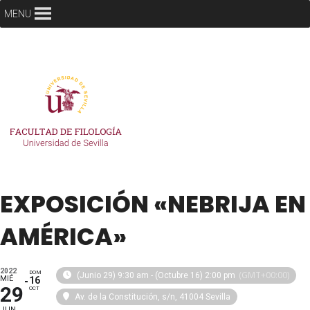
MENU
EXPOSICIÓN «NEBRIJA EN
AMÉRICA»
2022
DOM
(GMT+00:00)
(Junio 29) 9:30 am - (Octubre 16) 2:00 pm
MIÉ
16
29
OCT
Av. de la Constitución, s/n, 41004 Sevilla
JUN