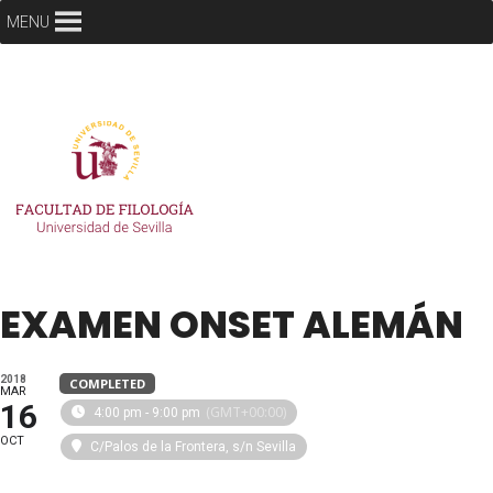
MENU
EXAMEN ONSET ALEMÁN
2018
COMPLETED
MAR
16
(GMT+00:00)
4:00 pm - 9:00 pm
OCT
C/Palos de la Frontera, s/n Sevilla