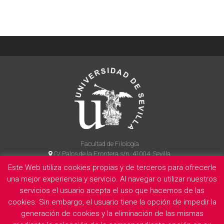
Facultad de Filología
C/ Palos de la Frontera s/n, 41004, Sevilla
954 55 14 90
Este Web utiliza cookies propias y de terceros para ofrecerle
una mejor experiencia y servicio. Al navegar o utilizar nuestros
servicios el usuario acepta el uso que hacemos de las
cookies. Sin embargo, el usuario tiene la opción de impedir la
La Facultad
Información legal
Politica de privacidad
Cookies
generación de cookies y la eliminación de las mismas
E