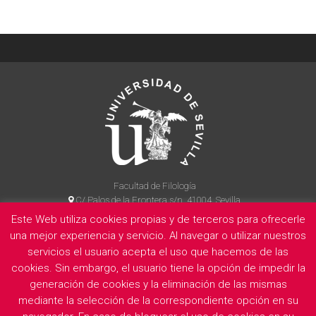
Facultad de Filología
C/ Palos de la Frontera s/n, 41004, Sevilla
954 55 14 90
Este Web utiliza cookies propias y de terceros para ofrecerle
una mejor experiencia y servicio. Al navegar o utilizar nuestros
servicios el usuario acepta el uso que hacemos de las
cookies. Sin embargo, el usuario tiene la opción de impedir la
La Facultad
Información legal
Politica de privacidad
Cookies
generación de cookies y la eliminación de las mismas
E
mediante la selección de la correspondiente opción en su