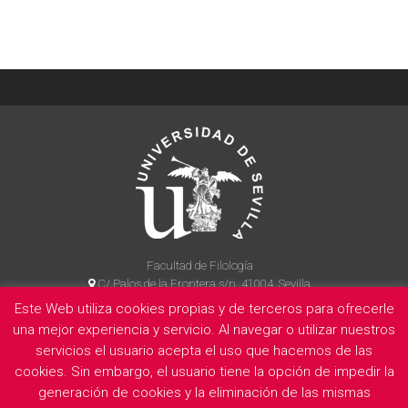
Facultad de Filología
C/ Palos de la Frontera s/n, 41004, Sevilla
954 55 14 90
Este Web utiliza cookies propias y de terceros para ofrecerle
una mejor experiencia y servicio. Al navegar o utilizar nuestros
servicios el usuario acepta el uso que hacemos de las
La Facultad
Información legal
Politica de privacidad
Cookies
cookies. Sin embargo, el usuario tiene la opción de impedir la
generación de cookies y la eliminación de las mismas
E