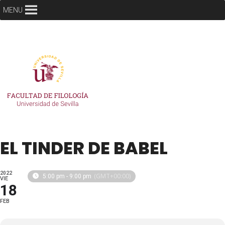
MENU
EL TINDER DE BABEL
2022
(GMT+00:00)
5:00 pm - 9:00 pm
VIE
18
FEB