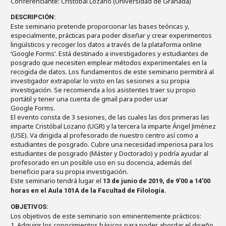
Conferenciante: Cristóbal Lozano (Universidad de Granada)
DESCRIPCIÓN:
Este seminario pretende proporcionar las bases teóricas y,
especialmente, prácticas para poder diseñar y crear experimentos
lingüísticos y recoger los datos a través de la plataforma online
‘Google Forms’. Está destinado a investigadores y estudiantes de
posgrado que necesiten emplear métodos experimentales en la
recogida de datos. Los fundamentos de este seminario permitirá al
investigador extrapolar lo visto en las sesiones a su propia
investigación. Se recomienda a los asistentes traer su propio
portátil y tener una cuenta de gmail para poder usar
Google Forms.
El evento consta de 3 sesiones, de las cuales las dos primeras las
imparte Cristóbal Lozano (UGR) y la tercera la imparte Ángel Jiménez
(USE). Va dirigida al profesorado de nuestro centro así como a
estudiantes de posgrado. Cubre una necesidad imperiosa para los
estudiantes de posgrado (Máster y Doctorado) y podría ayudar al
profesorado en un posible uso en su docencia, además del
beneficio para su propia investigación.
Este seminario tendrá lugar el
13 de junio de 2019, de 9’00 a 14’00
horas en el Aula 101A de la Facultad de Filología.
OBJETIVOS:
Los objetivos de este seminario son eminentemente prácticos:
1. Adquirir los conocimientos básicos para poder abordar el diseño