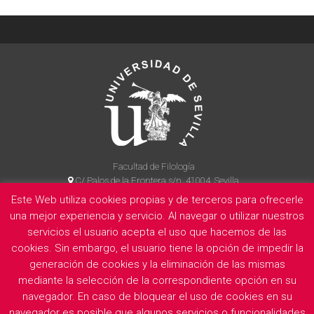
Facultad de Filología
C/ Palos de la Frontera s/n, 41004, Sevilla
954 55 14 90
Este Web utiliza cookies propias y de terceros para ofrecerle
una mejor experiencia y servicio. Al navegar o utilizar nuestros
servicios el usuario acepta el uso que hacemos de las
cookies. Sin embargo, el usuario tiene la opción de impedir la
La Facultad
Información legal
Politica de privacidad
Cookies
generación de cookies y la eliminación de las mismas
E
mediante la selección de la correspondiente opción en su
navegador. En caso de bloquear el uso de cookies en su
navegador es posible que algunos servicios o funcionalidades