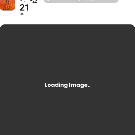
MIÉ
22
21
OCT