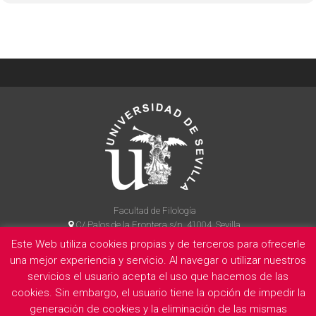
Facultad de Filología
C/ Palos de la Frontera s/n, 41004, Sevilla
954 55 14 90
Este Web utiliza cookies propias y de terceros para ofrecerle
una mejor experiencia y servicio. Al navegar o utilizar nuestros
servicios el usuario acepta el uso que hacemos de las
cookies. Sin embargo, el usuario tiene la opción de impedir la
La Facultad
Información legal
Politica de privacidad
Cookies
generación de cookies y la eliminación de las mismas
E