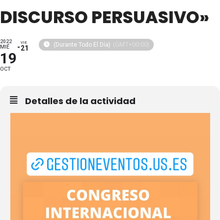
DISCURSO PERSUASIVO»
2022
VIE
(GMT+00:00)
(Durante Todo El Día)
MIÉ
21
19
OCT
Detalles de la actividad